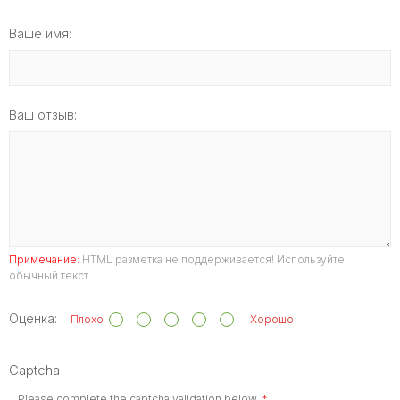
Ваше имя:
Ваш отзыв:
Примечание:
HTML разметка не поддерживается! Используйте
обычный текст.
Оценка:
Плохо
Хорошо
Captcha
Please complete the captcha validation below