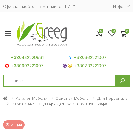
Офисная мебель в магазине ГРИГ™
Инфо
0
0
0
Toggle mobile menu
+380442229991
+380962221007
+380992221007
+380732221007
Search
Каталог Мебели
Офисная Мебель
Для Персонала
Серия Сенс
Дверь ДСП S4.00.03 Для Шкафа
Акция