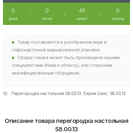
0
0
44
59
:
:
:
дней
часов
минут
секунд
Товар поставляется в разобранном виде в
гофрокартонной маркированной упаковке.
Сборка товара может быть произведена нашими
специалистами (Киев и область), или сторонним
квалифицированным сборщиком.
Перегородка настольная S8.00.13
,
Серия Сенс
,
S8.00.13
Описание товара перегородка настольная
S8.00.13