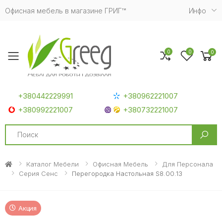
Офисная мебель в магазине ГРИГ™
Инфо
0
0
0
Toggle mobile menu
+380442229991
+380962221007
+380992221007
+380732221007
Search
Каталог Мебели
Офисная Мебель
Для Персонала
Серия Сенс
Перегородка Настольная S8.00.13
Акция