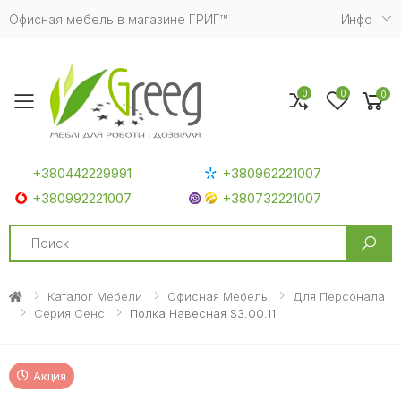
Офисная мебель в магазине ГРИГ™
Инфо
0
0
0
Toggle mobile menu
+380442229991
+380962221007
+380992221007
+380732221007
Search
Каталог Мебели
Офисная Мебель
Для Персонала
Серия Сенс
Полка Навесная S3.00.11
Акция