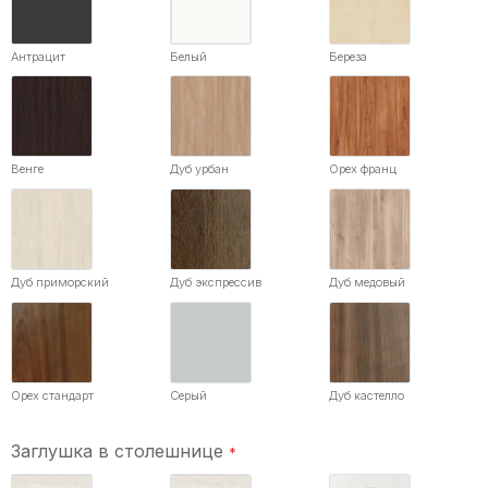
Антрацит
Белый
Береза
Венге
Дуб урбан
Орех франц
Дуб приморский
Дуб экспрессив
Дуб медовый
Орех стандарт
Серый
Дуб кастелло
Заглушка в столешнице