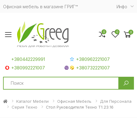
Офисная мебель в магазине ГРИГ™
Инфо
0
0
0
Toggle mobile menu
+380442229991
+380962221007
+380992221007
+380732221007
Search
Каталог Мебели
Офисная Мебель
Для Персонала
Серия Техно
Стол Руководителя Техно T1.23.16