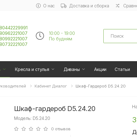
О нас
Доставка и сборка
Сравне
80442229991
Search
80962221007
10:00 - 19:00
80992221007
По будням
80732221007
ь
Кресла и стулья
Диваны
Акции
Статьи
уководителей
Кабинет Диалог
Шкаф-Гардероб D5.24.20
Н
Шкаф-гардероб D5.24.20
3
Модель: D5.24.20
0 отзывов
Д