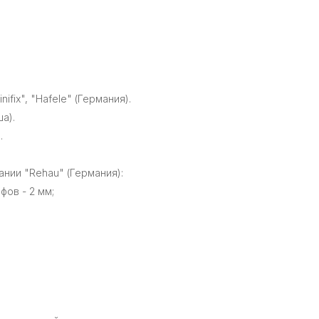
fix", "Hafele" (Германия).
а).
.
нии "Rehau" (Германия):
фов - 2 мм;