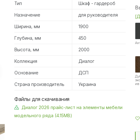
Тип
Шкаф - гардероб
В
Назначение
для руководителя
[Д
Ширина, мм
1900
Глубина, мм
450
Ан
Высота, мм
2000
Коллекция
Диалог
Основание
ДСП
Ду
эк
Страна производитель
Украина
ив
Файлы для скачивания
Диалог 2026 прайс-лист на элементы мебели
модельного ряда (4.15MB)