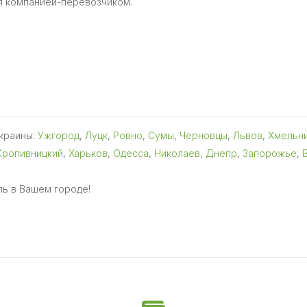
я компанией-перевозчиком.
Украины:
Ужгород
,
Луцк
,
Ровно
,
Сумы
,
Черновцы
,
Львов
,
Хмельн
Кропивницкий
,
Харьков
,
Одесса
,
Николаев
,
Днепр
,
Запорожье
,
ь в Вашем городе!