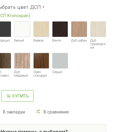
ыбрать цвет ДСП
СП Kronospan]
трацит
Белый
Береза
Венге
Дуб урбан
Дуб
приморск
ий
б
Дуб
Орех
Серый
спресс
медовый
стандарт
КУПИТЬ
В закладки
В сравнение
Нужна помощь с выбором?