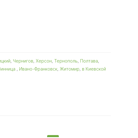
ицкий
,
Чернигов
,
Херсон
,
Тернополь
,
Полтава
,
Винница
,
Ивано-Франковск
,
Житомир
,
в Киевской