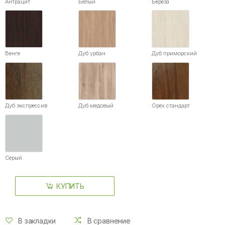
Антрацит
Белый
Береза
Венге
Дуб урбан
Дуб приморский
Дуб экспрессив
Дуб медовый
Орех стандарт
Серый
КУПИТЬ
В закладки
В сравнение