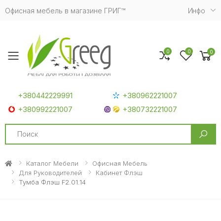
Офисная мебель в магазине ГРИГ™
Инфо
0
0
0
Toggle mobile menu
+380442229991
+380962221007
+380992221007
+380732221007
Search
Каталог Мебели
Офисная Мебель
Для Руководителей
Кабинет Флэш
Тумба Флэш F2.01.14