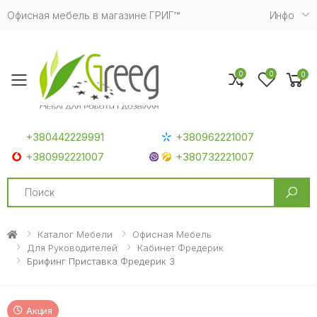
Офисная мебель в магазине ГРИГ™
Инфо
0
0
0
Toggle mobile menu
+380442229991
+380962221007
+380992221007
+380732221007
Search
Каталог Мебели
Офисная Мебель
Для Руководителей
Кабинет Фредерик
Брифинг Приставка Фредерик 3
Акция