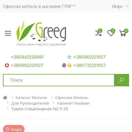
Офисная мебель в магазине ГРИГ™
Инфо
0
0
0
Toggle mobile menu
+380442229991
+380962221007
+380992221007
+380732221007
Search
Каталог Мебели
Офисная Мебель
Для Руководителей
Кабинет Ньюмен
Тумба Стационарная N2.11.20
Акция