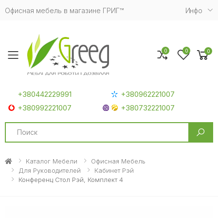
Офисная мебель в магазине ГРИГ™
Инфо
0
0
0
Toggle mobile menu
+380442229991
+380962221007
+380992221007
+380732221007
Search
Каталог Мебели
Офисная Мебель
Для Руководителей
Кабинет Рэй
Конференц Стол Рэй, Комплект 4