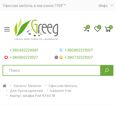
Офисная мебель в магазине ГРИГ™
Инфо
0
0
0
Toggle mobile menu
+380442229991
+380962221007
+380992221007
+380732221007
Search
Каталог Мебели
Офисная Мебель
Для Руководителей
Кабинет Рэй
Корпус Шкафа Рэй R7.60.19