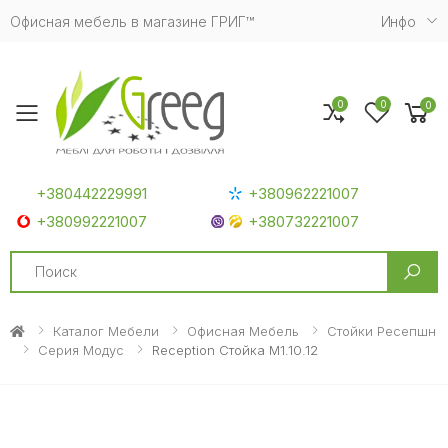
Офисная мебель в магазине ГРИГ™
Инфо
0
0
0
Toggle mobile menu
+380442229991
+380962221007
+380992221007
+380732221007
Search
Каталог Мебели
Офисная Мебель
Стойки Ресепшн
Серия Модус
Reception Стойка M1.10.12