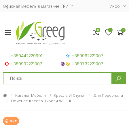
Офисная мебель в магазине ГРИГ™
Инфо
0
0
0
Toggle mobile menu
+380442229991
+380962221007
+380992221007
+380732221007
Search
Каталог Мебели
Кресла И Стулья
Для Персонала
Офисное Кресло Тиволи WH TILT
Хит