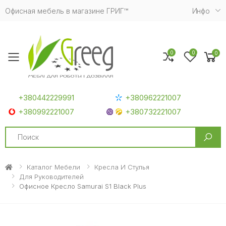
Офисная мебель в магазине ГРИГ™
Инфо
0
0
0
Toggle mobile menu
+380442229991
+380962221007
+380992221007
+380732221007
Search
Каталог Мебели
Кресла И Стулья
Для Руководителей
Офисное Кресло Samurai S1 Black Plus