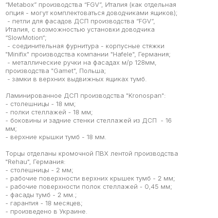
“Metabox” производства “FGV”, Италия (как отдельная
опция - могут комплектоваться доводчиками ящиков);
- петли для фасадов ДСП производства “FGV”,
Италия, с возможностью установки доводчика
“SlowMotion“;
- соединительная фурнитура - корпусные стяжки
"Minifix" производства компании "Hafele", Германия;
- металлические ручки на фасадах м/р 128мм,
производства "Gamet", Польша;
- замки в верхних выдвижных ящиках тумб.
Ламинированное ДСП производства "Kronospan":
- столешницы - 18 мм;
- полки стеллажей - 18 мм;
- боковины и задние стенки стеллажей из ДСП - 16
мм;
- верхние крышки тумб - 18 мм.
Торцы отделаны кромочной ПВХ лентой производства
"Rehau", Германия:
- столешницы - 2 мм;
- рабочие поверхности верхних крышек тумб - 2 мм;
- рабочие поверхности полок стеллажей - 0,45 мм;
- фасады тумб - 2 мм.;
- гарантия - 18 месяцев;
- произведено в Украине.