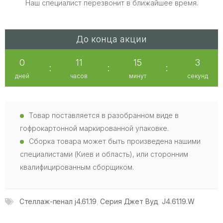
Наш специалист перезвонит в ближайшее время.
До конца акции
0
11
15
2
:
:
:
дней
часов
минут
секунд
Товар поставляется в разобранном виде в
гофрокартонной маркированной упаковке.
Сборка товара может быть произведена нашими
специалистами (Киев и область), или сторонним
квалифицированным сборщиком.
Стеллаж-пенал j4.61.19
,
Серия Джет Вуд
,
J4.61.19.W