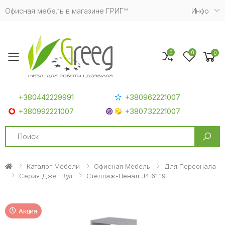
Офисная мебель в магазине ГРИГ™
Инфо
0
0
0
Toggle mobile menu
+380442229991
+380962221007
+380992221007
+380732221007
Search
Каталог Мебели
Офисная Мебель
Для Персонала
Серия Джет Вуд
Стеллаж-Пенал J4.61.19
Акция