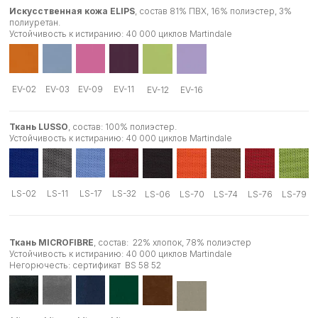
Искусственная кожа ELIPS
, состав 81% ПВХ, 16% полиэстер, 3%
полиуретан.
Устойчивость к истиранию: 40 000 циклов Martindale
EV-02
EV-03
EV-09
EV-11
EV-12
EV-16
Ткань LUSSO
, состав: 100% полиэстер.
Устойчивость к истиранию: 40 000 циклов Martindale
LS-02
LS-11
LS-17
LS-32
LS-06
LS-70
LS-74
LS-76
LS-79
Ткань MICROFIBRE
, состав: 22% хлопок, 78% полиэстер
Устойчивость к истиранию: 40 000 циклов Martindale
Негорючесть: сертификат BS 58 52