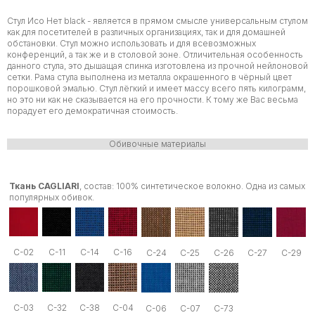
Стул Исо Нет black - является в прямом смысле универсальным стулом
как для посетителей в различных организациях, так и для домашней
обстановки. Стул можно использовать и для всевозможных
конференций, а так же и в столовой зоне. Отличительная особенность
данного стула, это дышащая спинка изготовлена из прочной нейлоновой
сетки. Рама стула выполнена из металла окрашенного в чёрный цвет
порошковой эмалью. Стул лёгкий и имеет массу всего пять килограмм,
но это ни как не сказывается на его прочности. К тому же Вас весьма
порадует его демократичная стоимость.
Обивочные материалы
Ткань CAGLIARI
, состав: 100% синтетическое волокно. Одна из самых
популярных обивок.
С-02
С-11
С-14
С-16
С-24
С-25
С-26
С-27
С-29
C-03
C-32
C-38
C-04
C-06
C-07
C-73