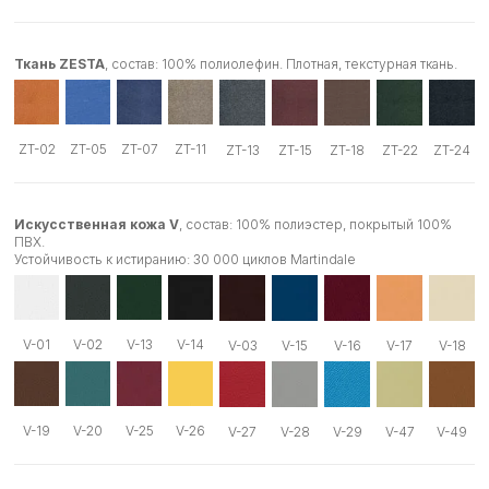
Ткань ZESTA
, состав: 100% полиолефин. Плотная, текстурная ткань.
ZT-02
ZT-05
ZT-07
ZT-11
ZT-13
ZT-15
ZT-18
ZT-22
ZT-24
Искусственная кожа V
, состав: 100% полиэстер, покрытый 100%
ПВХ.
Устойчивость к истиранию: 30 000 циклов Martindale
V-01
V-02
V-13
V-14
V-03
V-15
V-16
V-17
V-18
V-19
V-20
V-25
V-26
V-27
V-28
V-29
V-47
V-49