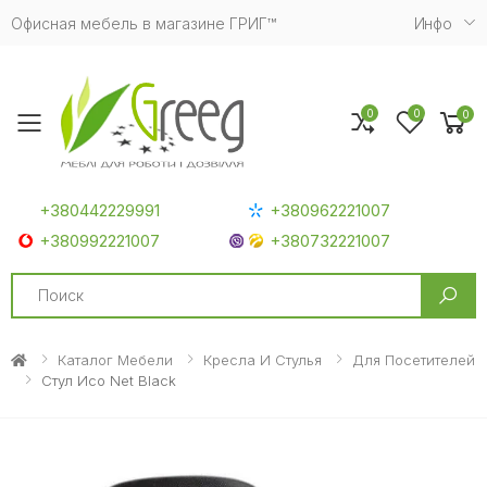
Офисная мебель в магазине ГРИГ™
Инфо
0
0
0
Toggle mobile menu
+380442229991
+380962221007
+380992221007
+380732221007
Search
Каталог Мебели
Кресла И Стулья
Для Посетителей
Стул Исо Net Black