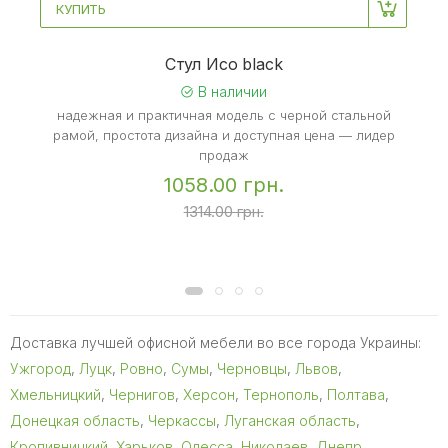
КУПИТЬ
Стул Исо black
В наличии
надежная и практичная модель с черной стальной
рамой, простота дизайна и доступная цена — лидер
продаж
1058.00 грн.
1314.00 грн.
Доставка лучшей офисной мебели во все города Украины:
Ужгород
,
Луцк
,
Ровно
,
Сумы
,
Черновцы
,
Львов
,
Хмельницкий
,
Чернигов
,
Херсон
,
Тернополь
,
Полтава
,
Донецкая область
,
Черкассы
,
Луганская область
,
Кропивницкий
,
Харьков
,
Одесса
,
Николаев
,
Днепр
,