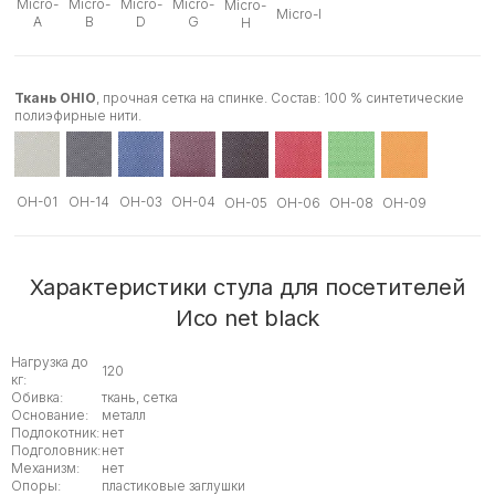
Micro-
Micro-
Micro-
Micro-
Micro-
Micro-I
A
B
D
G
H
Ткань OHIO
, прочная сетка на спинке. Состав: 100 % синтетические
полиэфирные нити.
OH-01
OH-14
OH-03
OH-04
OH-05
OH-06
OH-08
OH-09
Характеристики стула для посетителей
Исо net black
Нагрузка до
120
кг:
Обивка:
ткань, сетка
Основание:
металл
Подлокотник:
нет
Подголовник:
нет
Механизм:
нет
Опоры:
пластиковые заглушки